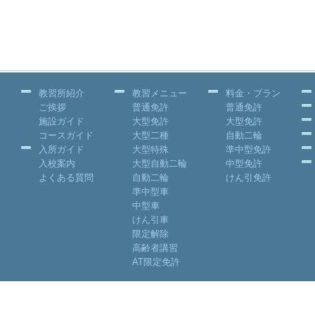
教習所紹介
教習メニュー
料金・プラン
ご挨拶
普通免許
普通免許
施設ガイド
大型免許
大型免許
コースガイド
大型二種
自動二輪
入所ガイド
大型特殊
準中型免許
入校案内
大型自動二輪
中型免許
よくある質問
自動二輪
けん引免許
準中型車
中型車
けん引車
限定解除
高齢者講習
AT限定免許