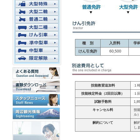
種 別
入所料
学
けん引免許
60,500
技能教習追加料
１時
技能検定料金（2回目以降）
１回
試験手数料
1,8
キャンセル料
技
ル
解約について
解
し