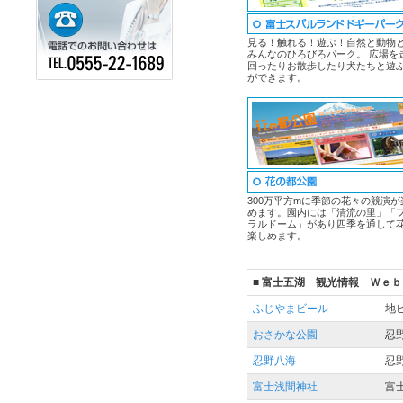
見る！触れる！遊ぶ！自然と動物
みんなのひろびろパーク。 広場を
回ったりお散歩したり犬たちと遊
ができます。
300万平方mに季節の花々の競演が
めます。園内には「清流の里」「
ラルドーム」があり四季を通して
楽しめます。
■ 富士五湖 観光情報 Ｗｅｂ
ふじやまビール
地
おさかな公園
忍
忍野八海
忍
富士浅間神社
富