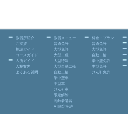
教習所紹介
教習メニュー
料金・プラン
ご挨拶
普通免許
普通免許
施設ガイド
大型免許
大型免許
コースガイド
大型二種
自動二輪
入所ガイド
大型特殊
準中型免許
入校案内
大型自動二輪
中型免許
よくある質問
自動二輪
けん引免許
準中型車
中型車
けん引車
限定解除
高齢者講習
AT限定免許