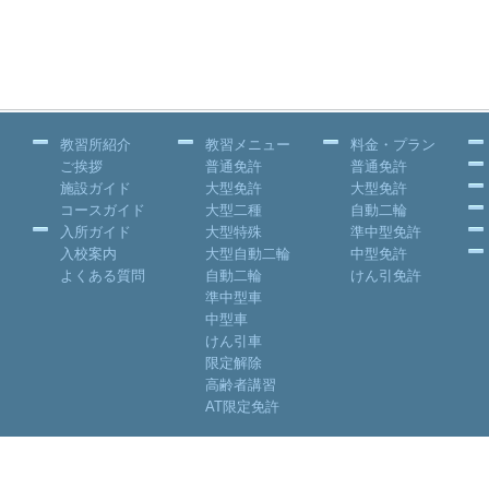
教習所紹介
教習メニュー
料金・プラン
ご挨拶
普通免許
普通免許
施設ガイド
大型免許
大型免許
コースガイド
大型二種
自動二輪
入所ガイド
大型特殊
準中型免許
入校案内
大型自動二輪
中型免許
よくある質問
自動二輪
けん引免許
準中型車
中型車
けん引車
限定解除
高齢者講習
AT限定免許