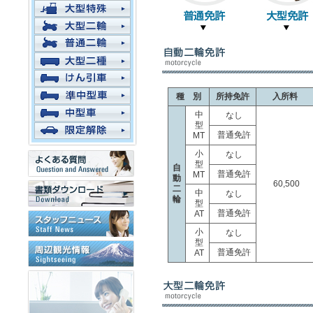
種 別
所持免許
入所料
中
なし
型
普通免許
MT
小
なし
型
自
普通免許
MT
動
60,500
二
中
なし
輪
型
普通免許
AT
小
なし
型
普通免許
AT