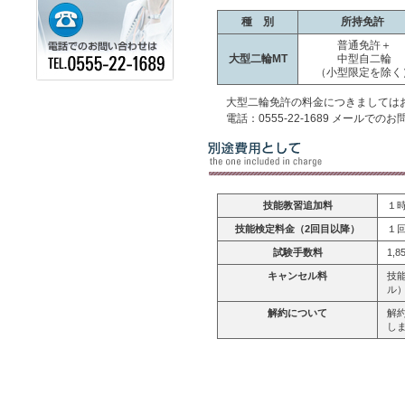
種 別
所持免許
普通免許＋
大型二輪MT
中型自二輪
（小型限定を除く
大型二輪免許の料金につきましては
電話：0555-22-1689 メールでの
技能教習追加料
１時
技能検定料金（2回目以降）
１回
試験手数料
1,8
キャンセル料
技
ル
解約について
解
し